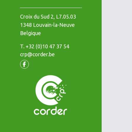
Croix du Sud 2, L7.05.03
1348
Louvain-la-Neuve
Belgique
T.
Téléphone
+32 (0)10 47 37 54
crp@corder.be
Facebook