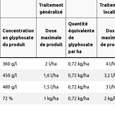
Traitement
Traite
généralisé
local
Quantité
Concentration
Dose
équivalente
Dos
en glyphosate
maximale
de
maxim
du produit
de produit
glyphosate
de pro
par ha
360 g/l
2 l/ha
0,72 kg/ha
4 l/
450 g/l
1,6 l/ha
0,72 kg/ha
3,2 l
480 g/l
1,5 l/ha
0,72 kg/ha
3 l/
72 %
1 kg/ha
0,72 kg/ha
2 kg/