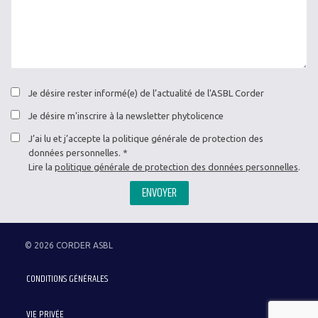
Je désire rester informé(e) de l’actualité de l'ASBL Corder
Je désire m'inscrire à la newsletter phytolicence
J’ai lu et j’accepte la politique générale de protection des
données personnelles.
Lire la
politique générale de protection des données personnelles
.
ENVOYER
© 2026 CORDER ASBL
Menu
CONDITIONS GÉNÉRALES
Pied
de
VIE PRIVÉE