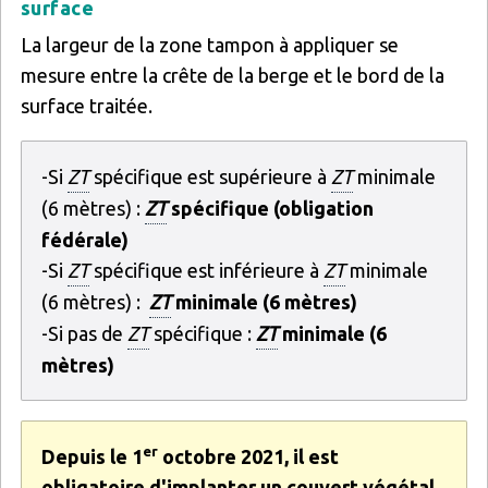
surface
La largeur de la zone tampon à appliquer se
mesure entre la crête de la berge et le bord de la
surface traitée.
-Si
ZT
spécifique est supérieure à
ZT
minimale
(6 mètres) :
ZT
spécifique (obligation
fédérale)
-Si
ZT
spécifique est inférieure à
ZT
minimale
(6 mètres) :
ZT
minimale (6 mètres)
-Si pas de
ZT
spécifique :
ZT
minimale (6
mètres)
er
Depuis le 1
octobre 2021, il est
obligatoire d'implanter un couvert végétal