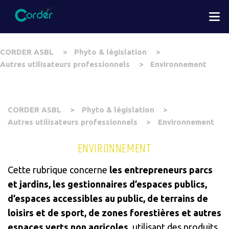
Aller
M
au
contenu
principal
You
CORDER ASBL
Phyto & législation
are
Autres utilisateurs professionnels
Environnement
here
You
CORDER ASBL
Phyto & législation
are
Autres utilisateurs professionnels
Environnement
here
ENVIRONNEMENT
Cette rubrique concerne
les entrepreneurs parcs
et jardins, les gestionnaires d’espaces publics,
d’espaces accessibles au public, de terrains de
loisirs et de sport, de zones forestières et autres
espaces verts non agricoles
, utilisant des produits