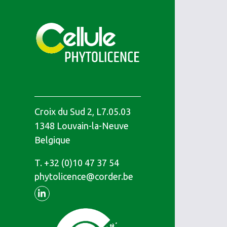
Croix du Sud 2, L7.05.03
1348
Louvain-la-Neuve
Belgique
T.
Téléphone
+32 (0)10 47 37 54
phytolicence@corder.be
Linkedin