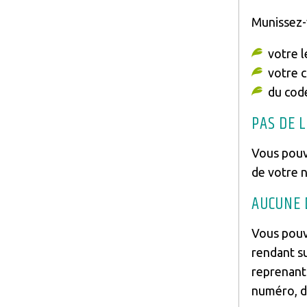
Texte
Munissez-
votre l
votre c
du code
PAS DE L
Vous pouv
de votre n
AUCUNE 
Vous pouv
rendant s
reprenant 
numéro, da