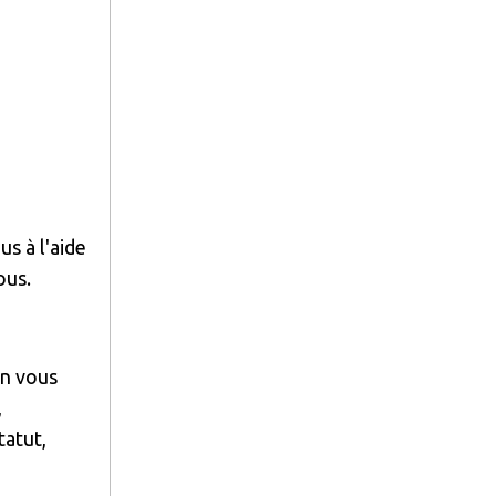
us à l'aide
ous.
en vous
,
tatut,