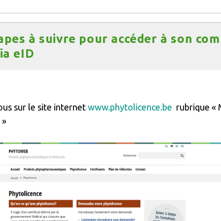
apes à suivre pour accéder à son co
via eID
us sur le site internet
www.phytolicence.be
rubrique «
 »