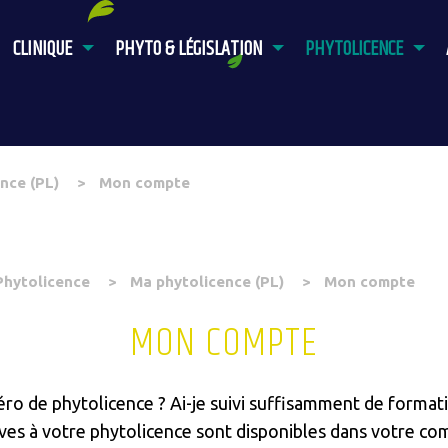
CLINIQUE
PHYTO & LÉGISLATION
PHYTOLICENCE
nce (PL)
Mon compte
Phytolicence
Ma phytolicence (PL)
Mon compte
MON COMPTE
o de phytolicence ? Ai-je suivi suffisamment de formati
ives à votre phytolicence sont disponibles dans votre co