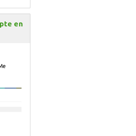
mpte en
 Me