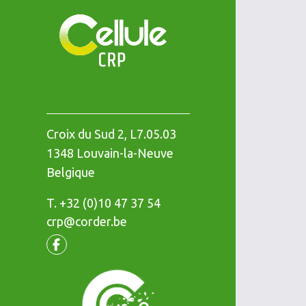
Croix du Sud 2, L7.05.03
1348
Louvain-la-Neuve
Belgique
T.
Téléphone
+32 (0)10 47 37 54
crp@corder.be
Facebook