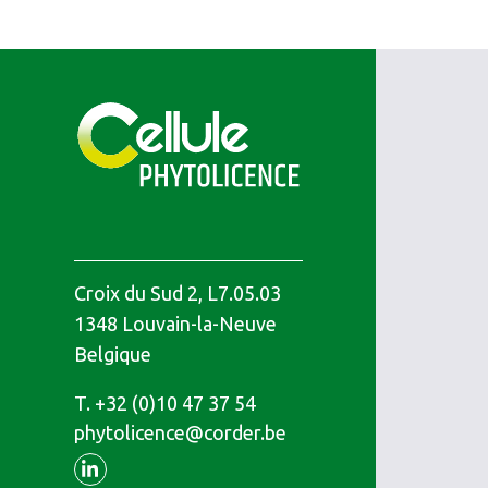
Croix du Sud 2, L7.05.03
1348
Louvain-la-Neuve
Belgique
T.
Téléphone
+32 (0)10 47 37 54
phytolicence@corder.be
Linkedin