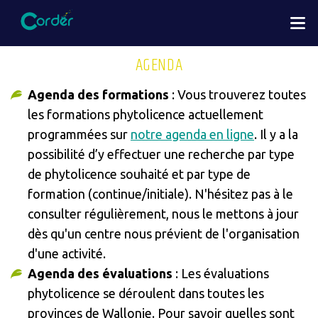
Aller
M
au
contenu
AGENDA
principal
Agenda des formations
: Vous trouverez toutes
les formations phytolicence actuellement
programmées sur
notre agenda en lign
e
. Il y a la
possibilité d’y effectuer une recherche par type
de phytolicence souhaité et par type de
formation (continue/initiale). N'hésitez pas à le
consulter régulièrement, nous le mettons à jour
dès qu'un centre nous prévient de l'organisation
d'une activité.
Agenda des évaluations
: Les évaluations
phytolicence se déroulent dans toutes les
provinces de Wallonie. Pour savoir quelles sont