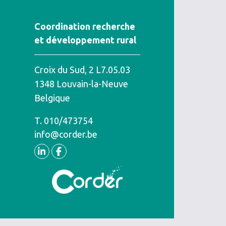
Coordination recherche
et développement rural
Croix du Sud, 2 L7.05.03
1348
Louvain-la-Neuve
Belgique
T.
Téléphone
010/473754
info@corder.be
Linkedin
Facebook