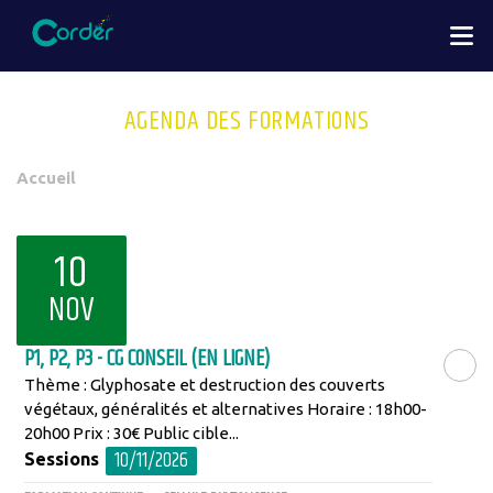
Aller
M
au
contenu
principal
AGENDA DES FORMATIONS
You
Accueil
are
here
10
NOV
P1, P2, P3 - CG CONSEIL (EN LIGNE)
Thème : Glyphosate et destruction des couverts
LIRE LA SU
végétaux, généralités et alternatives Horaire : 18h00-
20h00 Prix : 30€ Public cible...
10/11/2026
Sessions