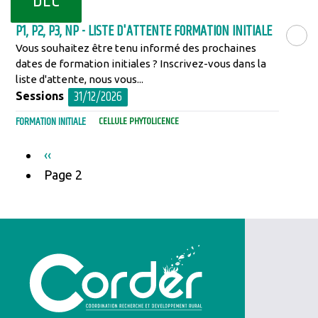
DÉC
P1, P2, P3, NP - LISTE D'ATTENTE FORMATION INITIALE
Vous souhaitez être tenu informé des prochaines
LIRE LA SU
dates de formation initiales ? Inscrivez-vous dans la
liste d'attente, nous vous...
31/12/2026
Sessions
FORMATION INITIALE
CELLULE PHYTOLICENCE
Pagination
Page
‹‹
précédente
Page 2