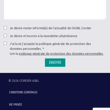
Je désire rester informé(e) de l’actualité de l'ASBL Corder
Je désire m'inscrire à la newsletter phytolicence
J’ai lu et j’accepte la politique générale de protection des
données personnelles.
Lire la
politique générale de protection des données personnelles
.
ENVOYER
© 2026 CORDER ASBL
Menu
CONDITIONS GÉNÉRALES
Pied
de
VIE PRIVÉE
page